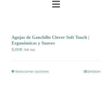
Toggle
Navigation
Tienda
OFERTAS
Agujas de Ganchillo Clover Soft Touch |
Ergonómicas y Suaves
5,00
€
IVA Inc.
Lanas
Agujas y accesorios
Seleccionar opciones
Detalles
Este
producto
Patrones
tiene
múltiples
variantes.
Kits
Las