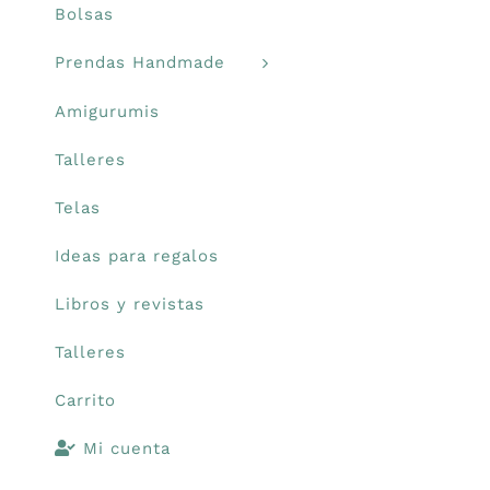
Bolsas
Libros y revistas
Prendas Handmade
Amigurumis
Talleres
Talleres
Carrito
Telas
Ideas para regalos
Mi cuenta
Libros y revistas
Blog
Talleres
Carrito
Youtube
Mi cuenta
Newsletter