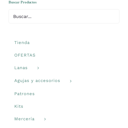
opciones
Buscar Productos
Mercería
se
pueden
Bolsas
elegir
en
la
Tienda
Prendas Handmade
página
OFERTAS
de
Amigurumis
producto
Lanas
Agujas y accesorios
Talleres
Patrones
Telas
Kits
Mercería
Ideas para regalos