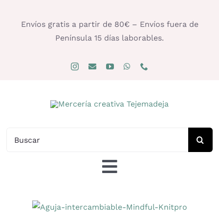
Saltar
al
Envíos gratis a partir de 80€ – Envíos fuera de
contenido
Península 15 días laborables.
Buscar:
Toggle
Navigation
Tienda