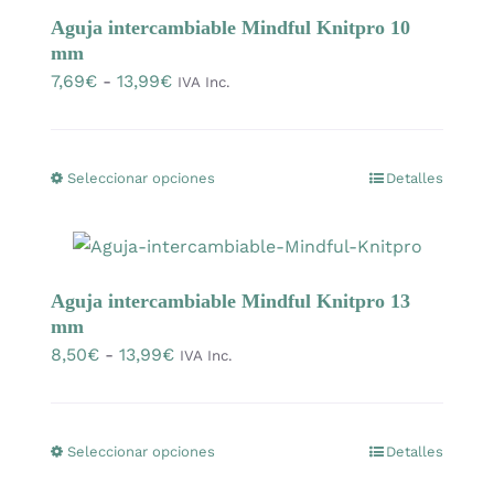
OFERTAS
Aguja intercambiable Mindful Knitpro 10
mm
Rango
7,69
€
-
13,99
€
IVA Inc.
Lanas
de
precios:
Agujas y accesorios
desde
Seleccionar opciones
Detalles
Este
7,69€
producto
hasta
Patrones
tiene
13,99€
múltiples
Aguja intercambiable Mindful Knitpro 13
variantes.
Kits
mm
Las
Rango
8,50
€
-
13,99
€
IVA Inc.
opciones
de
Mercería
se
precios:
pueden
desde
Seleccionar opciones
Detalles
Este
Bolsas
elegir
8,50€
producto
en