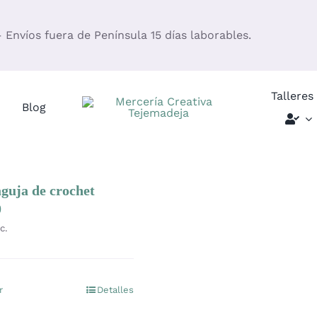
– Envíos fuera de Península 15 días laborables.
Talleres
Blog
guja de crochet
0
c.
r
Detalles
Este
producto