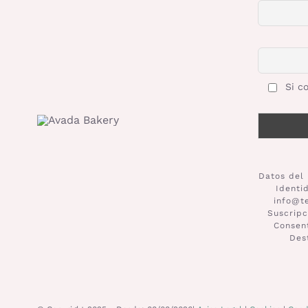
Si co
Datos del 
Identi
info@t
Suscripc
Consent
Des