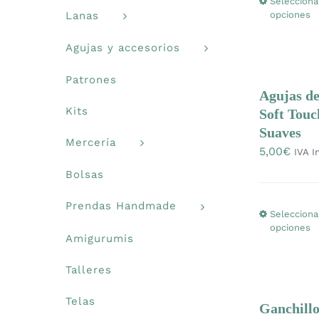
Selecciona
Lanas
opciones
Agujas y accesorios
Patrones
Agujas de
Kits
Soft Touc
Suaves
Mercería
5,00
€
IVA I
Bolsas
Prendas Handmade
Selecciona
opciones
Amigurumis
Talleres
Telas
Ganchill