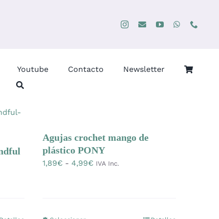
Youtube
Contacto
Newsletter
Agujas crochet mango de
plástico PONY
ndful
Rango
1,89
€
-
4,99
€
IVA Inc.
de
precios:
desde
1,89€