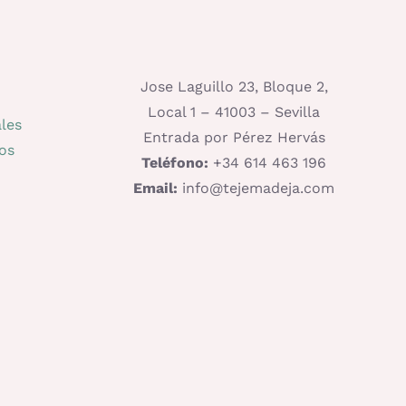
página
de
producto
Jose Laguillo 23, Bloque 2,
Local 1 – 41003 – Sevilla
les
Entrada por Pérez Hervás
os
Teléfono:
+34 614 463 196
Email:
info@tejemadeja.com