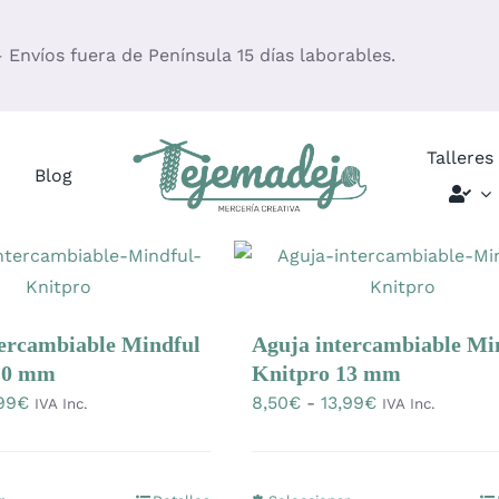
– Envíos fuera de Península 15 días laborables.
Talleres
Blog
tercambiable Mindful
Aguja intercambiable Mi
10 mm
Knitpro 13 mm
Rango
Rango
99
€
8,50
€
-
13,99
€
IVA Inc.
IVA Inc.
de
de
precios:
precios:
desde
desde