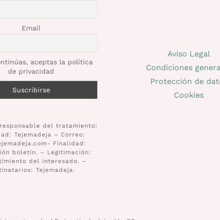
página
de
Email
producto
Aviso Legal
ntinúas, aceptas la política
Condiciones genera
de privacidad
Protección de dat
Cookies
responsable del tratamiento:
dad: Tejemadeja – Correo:
ejemadeja.com- Finalidad:
ión boletín. – Legitimación:
imiento del interesado. –
tinatarios: Tejemadeja.