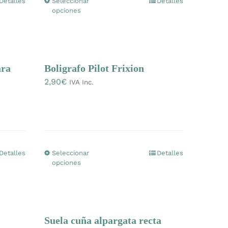
Detalles
Seleccionar
Detalles
Este
opciones
hasta
producto
4,99€
tiene
múltiples
variantes.
ara
Boligrafo Pilot Frixion
Las
2,90
€
IVA Inc.
opciones
se
pueden
elegir
en
Detalles
Seleccionar
Detalles
Este
la
opciones
producto
página
tiene
de
múltiples
producto
variantes.
Suela cuña alpargata recta
Las