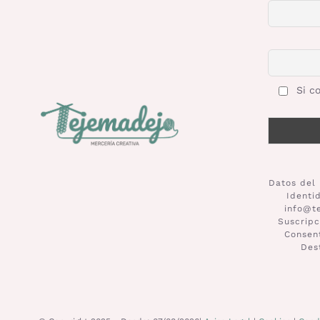
Si co
Datos del 
Identi
info@t
Suscripc
Consent
Des