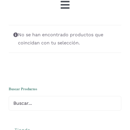
Toggle
Navigation
Tienda
No se han encontrado productos que
OFERTAS
coincidan con tu selección.
Lanas
Agujas y accesorios
Buscar Productos
Patrones
Kits
Tienda