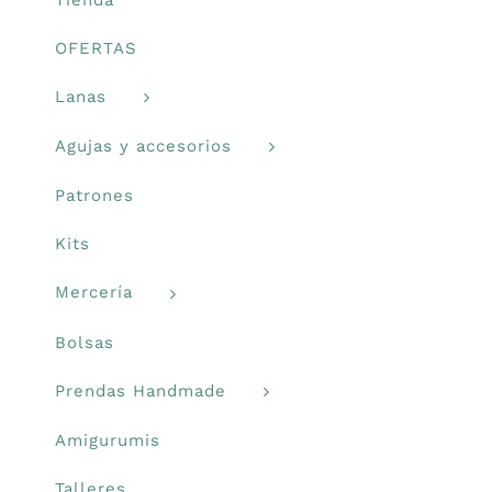
Mercería
OFERTAS
Lanas
Bolsas
Agujas y accesorios
Prendas Handmade
Patrones
Kits
Amigurumis
Mercería
Talleres
Bolsas
Telas
Prendas Handmade
Amigurumis
Ideas para regalos
Talleres