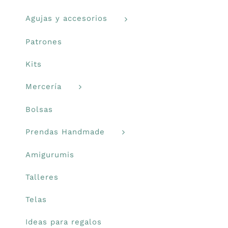
Agujas y accesorios
Libros y revistas
Patrones
Talleres
Kits
Mercería
Carrito
Bolsas
Mi cuenta
Prendas Handmade
Blog
Amigurumis
Talleres
Youtube
Telas
Newsletter
Ideas para regalos