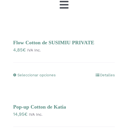
Toggle
Navigation
Tienda
OFERTAS
Flow Cotton de SUSIMIU PRIVATE
4,85
€
IVA Inc.
Lanas
Seleccionar opciones
Detalles
Este
Agujas y accesorios
producto
tiene
Patrones
múltiples
Pop-up Cotton de Katia
variantes.
14,95
€
IVA Inc.
Las
Kits
opciones