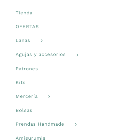
en
Libros y revistas
la
Tienda
página
OFERTAS
de
Talleres
producto
Lanas
Carrito
Agujas y accesorios
Patrones
Mi cuenta
Kits
Blog
Mercería
Bolsas
Youtube
Prendas Handmade
Newsletter
Amigurumis