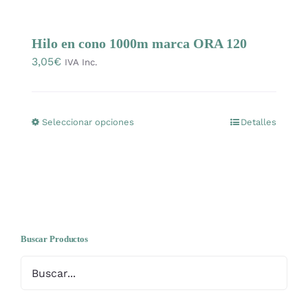
Mercería
Hilo en cono 1000m marca ORA 120
3,05
€
Bolsas
IVA Inc.
Prendas Handmade
Seleccionar opciones
Detalles
Este
producto
Amigurumis
tiene
múltiples
Talleres
variantes.
Las
opciones
Buscar Productos
Telas
se
pueden
Ideas para regalos
elegir